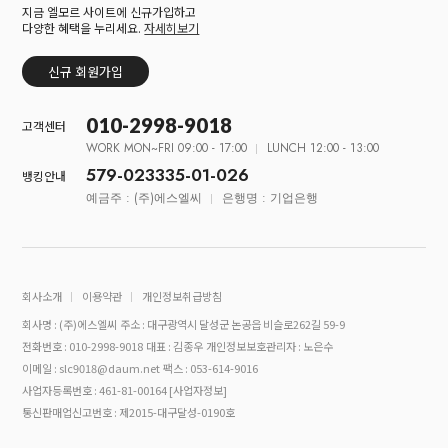
지금 엘모르 사이트에 신규가입하고
다양한 혜택을 누리세요.
자세히보기
신규 회원가입
010-2998-9018
고객센터
WORK MON~FRI 09:00 - 17:00
LUNCH 12:00 - 13:00
579-023335-01-026
뱅킹안내
예금주 : (주)에스엘씨
은행명 : 기업은행
회사소개
이용약관
개인정보취급방침
회사명 : (주)에스엘씨
주소 : 대구광역시 달성군 논공읍 비슬로262길 59-9
전화번호 : 010-2998-9018
대표 : 김종우
개인정보보호관리자 : 노은수
이메일 : slc9018@daum.net
팩스 : 053-614-9016
사업자등록번호 : 461-81-00164
[사업자정보]
통신판매업신고번호 : 제2015-대구달성-0190호