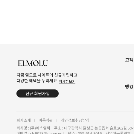
고객
지금 엘모르 사이트에 신규가입하고
다양한 혜택을 누리세요.
자세히보기
뱅킹
신규 회원가입
회사소개
이용약관
개인정보취급방침
회사명 : (주)에스엘씨
주소 : 대구광역시 달성군 논공읍 비슬로262길 59-
이메일 : slc9018@daum.net
팩스 : 053-614-9016
사업자등록번호 : 4