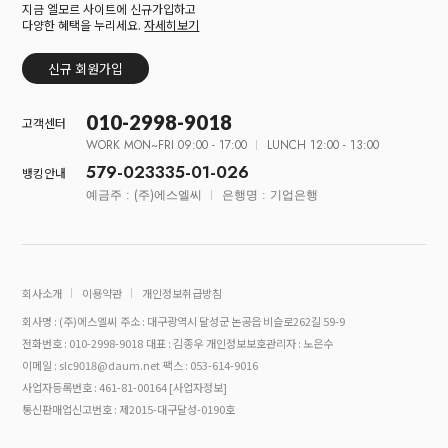
지금 엘모르 사이트에 신규가입하고
다양한 혜택을 누리세요.
자세히보기
신규 회원가입
010-2998-9018
고객센터
WORK MON~FRI 09:00 - 17:00
LUNCH 12:00 - 13:00
579-023335-01-026
뱅킹안내
예금주 : (주)에스엘씨
은행명 : 기업은행
회사소개
이용약관
개인정보취급방침
회사명 : (주)에스엘씨
주소 : 대구광역시 달성군 논공읍 비슬로262길 59-9
전화번호 : 010-2998-9018
대표 : 김종우
개인정보보호관리자 : 노은수
이메일 : slc9018@daum.net
팩스 : 053-614-9016
사업자등록번호 : 461-81-00164
[사업자정보]
통신판매업신고번호 : 제2015-대구달성-0190호