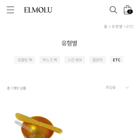
0
홈
유형별
ETC
유형별
모델링 팩
마스크 팩
스킨 케어
클렌저
ETC
총
개의 상품
1