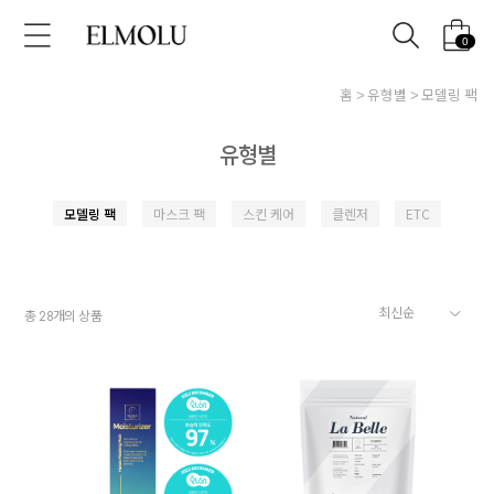
0
홈
유형별
모델링 팩
유형별
모델링 팩
마스크 팩
스킨 케어
클렌저
ETC
총
개의 상품
28