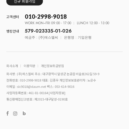
신규 회원가입
010-2998-9018
고객센터
WORK MON~FRI 09:00 - 17:00
LUNCH 12:00 - 13:00
579-023335-01-026
뱅킹안내
예금주 : (주)에스엘씨
은행명 : 기업은행
회사소개
이용약관
개인정보취급방침
회사명 : (주)에스엘씨
주소 : 대구광역시 달성군 논공읍 비슬로262길 59-9
전화번호 : 010-2998-9018
대표 : 김종우
개인정보보호관리자 : 노은수
이메일 : slc9018@daum.net
팩스 : 053-614-9016
사업자등록번호 : 461-81-00164
[사업자정보]
통신판매업신고번호 : 제2015-대구달성-0190호