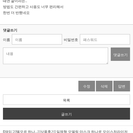
때면 끝이라는..
방법도 간편하고 사용도 너무 편리해서
한번 더 반했네요
댓글쓰기
이름
비밀번호
댓글쓰기
수정
삭제
답변
목록
글쓰기
[[재입고]엘모르 하나...]
[상품후기] 일체형 모델링 마스크 하나로 모이스처라이저