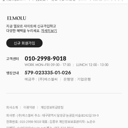
지금 엘모르 사이트에 신규가입하고
다양한 혜택을 누리세요.
자세히보기
신규 회원가입
010-2998-9018
고객센터
WORK MON~FRI 09:00 - 17:00
LUNCH 12:00 - 13:00
579-023335-01-026
뱅킹안내
예금주 : (주)에스엘씨
은행명 : 기업은행
회사소개
이용약관
개인정보취급방침
회사명 : (주)에스엘씨
주소 : 대구광역시 달성군 논공읍 비슬로262길 59-9
전화번호 : 010-2998-9018
대표 : 김종우
개인정보보호관리자 : 노은수
이메일 : slc9018@daum.net
팩스 : 053-614-9016