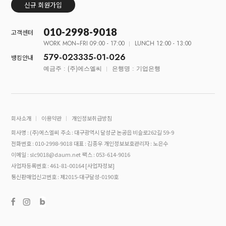
신규 회원가입
010-2998-9018
고객센터
WORK MON~FRI 09:00 - 17:00
LUNCH 12:00 - 13:00
579-023335-01-026
뱅킹안내
예금주 : (주)에스엘씨
은행명 : 기업은행
회사소개
이용약관
개인정보취급방침
회사명 : (주)에스엘씨
주소 : 대구광역시 달성군 논공읍 비슬로262길 59-9
전화번호 : 010-2998-9018
대표 : 김종우
개인정보보호관리자 : 노은수
이메일 : slc9018@daum.net
팩스 : 053-614-9016
사업자등록번호 : 461-81-00164
[사업자정보]
통신판매업신고번호 : 제2015-대구달성-0190호